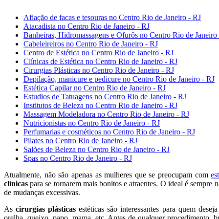
Afiação de facas e tesouras no Centro Rio de Janeiro - RJ
Atacadista no Centro Rio de Janeiro - RJ
Banheiras, Hidromassagens e Ofurôs no Centro Rio de Janeiro 
Cabeleireiros no Centro Rio de Janeiro - RJ
Centro de Estética no Centro Rio de Janeiro - RJ
Clínicas de Estética no Centro Rio de Janeiro - RJ
Cirurgias Plásticas no Centro Rio de Janeiro - RJ
Depilação, manicure e pedicure no Centro Rio de Janeiro - RJ
Estética Capilar no Centro Rio de Janeiro - RJ
Estudios de Tatuagens no Centro Rio de Janeiro - RJ
Institutos de Beleza no Centro Rio de Janeiro - RJ
Massagem Modeladora no Centro Rio de Janeiro - RJ
Nutricionistas no Centro Rio de Janeiro - RJ
Perfumarias e cosméticos no Centro Rio de Janeiro - RJ
Pilates no Centro Rio de Janeiro - RJ
Salões de Beleza no Centro Rio de Janeiro - RJ
Spas no Centro Rio de Janeiro - RJ
Atualmente, não são apenas as mulheres que se preocupam com
es
clínicas
para se tornarem mais bonitos e atraentes. O ideal é sempre n
de mudanças excessivas.
As
cirurgias plásticas
estéticas são interessantes para quem deseja 
orelha, queixo, papo, mama, etc. Antes de qualquer procedimento, bus