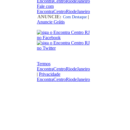
EncontraCentroRiodeJaneiro
Fale com
EncontraCentroRiodeJaneiro
ANUNCIE:
|
Com Destaque
Anuncie Grátis
Termos
EncontraCentroRiodeJaneiro
|
Privacidade
EncontraCentroRiodeJaneiro