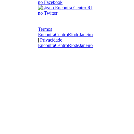
Termos
EncontraCentroRiodeJaneiro
|
Privacidade
EncontraCentroRiodeJaneiro