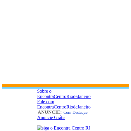
Sobre o
EncontraCentroRiodeJaneiro
Fale com
EncontraCentroRiodeJaneiro
ANUNCIE:
|
Com Destaque
Anuncie Grátis