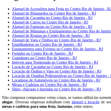
Aluguel de Acessórios para Festa no Centro Rio de Janeiro - R
Aluguel de Brinquedos no Centro Rio de Janeiro - RJ
Aluguel de Caçamba no Centro Rio de Janeiro - RJ
Aluguel de Carros no Centro Rio de Janeiro - RJ
Aluguel de Fantasias no Centro Rio de Janeiro - RJ
Aluguel de Máquinas e Equipamentos no Centro Rio de Janeiro
Aluguel de Roupas no Centro Rio de Janeiro - RJ
Aluguel de Vans e Ônibus no Centro Rio de Janeiro - RJ
Empilhadeiras no Centro Rio de Janeiro - RJ
Equipamentos para Eventos no Centro Rio de Janeiro - RJ
Fretados no Centro Rio de Janeiro - RJ
Guindastes no Centro Rio de Janeiro - RJ
Imóveis para Temporada no Centro Rio de Janeiro - RJ
Locação de Caçamba no Centro Rio de Janeiro - RJ
Locação de Ônibus e Vans no Centro Rio de Janeiro - RJ
Locação de Quadras Poliesportivas no Centro Rio de Janeiro -
Locadoras de Automóveis no Centro Rio de Janeiro - RJ
Mesas e Cadeiras no Centro Rio de Janeiro - RJ
Sítios, chácaras e fazendas no Centro Rio de Janeiro - RJ
Não compensa comprarmos certas coisas, se vamos utilizá-las soment
alugar
. Diversas empresas trabalham com
aluguel e locação
de seu
mesas e cadeiras para uma festa
,
fantasias
, entre outros.