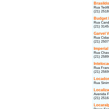
Brasild
Rua Teófi
(21) 251
Budget 
Rua Cande
(21) 314
Garvel V
Rua Cidad
(21) 250
Imperial
Rua Chave
(21) 258
Inteloca
Rua Franc
(21) 256
Locadora
Rua Sinim
Localiza
Avenida F
(21) 251
Locaral
Praça Sen