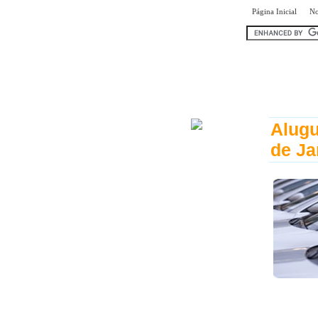
|
Página Inicial
No
encontr
Alugu
de Ja