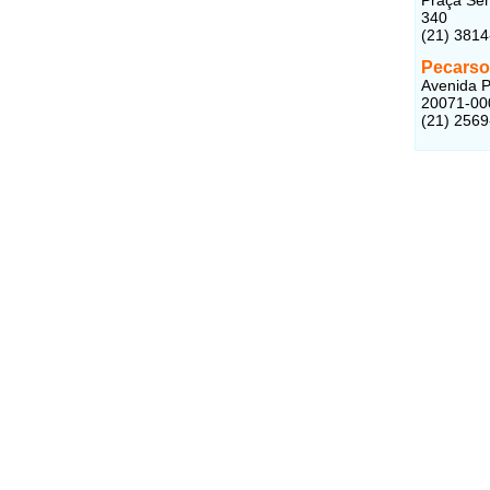
340
(21) 381
Pecarso
Avenida P
20071-00
(21) 256