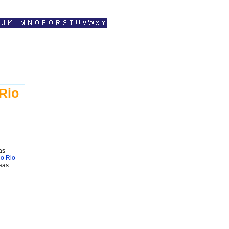
Rio
as
do Rio
sas.