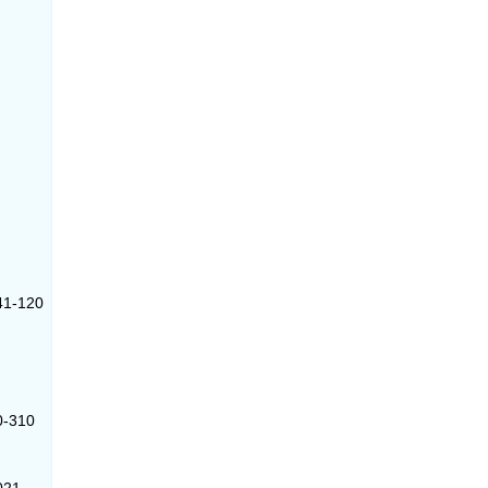
941-120
20-310
021-