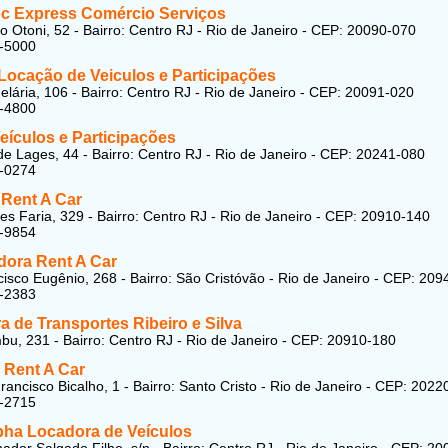
oc Express Comércio Serviços
lo Otoni, 52 - Bairro: Centro RJ - Rio de Janeiro - CEP: 20090-070
8-5000
Locação de Veiculos e Participações
lária, 106 - Bairro: Centro RJ - Rio de Janeiro - CEP: 20091-020
5-4800
eículos e Participações
e Lages, 44 - Bairro: Centro RJ - Rio de Janeiro - CEP: 20241-080
7-0274
 Rent A Car
s Faria, 329 - Bairro: Centro RJ - Rio de Janeiro - CEP: 20910-140
9-9854
dora Rent A Car
isco Eugênio, 268 - Bairro: São Cristóvão - Rio de Janeiro - CEP: 20
9-2383
 de Transportes Ribeiro e Silva
bu, 231 - Bairro: Centro RJ - Rio de Janeiro - CEP: 20910-180
 Rent A Car
rancisco Bicalho, 1 - Bairro: Santo Cristo - Rio de Janeiro - CEP: 202
6-2715
pha Locadora de Veículos
ador Salgado Filho, s/n - Bairro: Centro RJ - Rio de Janeiro - CEP: 20