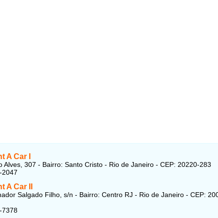
t A Car I
 Alves, 307 - Bairro: Santo Cristo - Rio de Janeiro - CEP: 20220-283
3-2047
t A Car II
ador Salgado Filho, s/n - Bairro: Centro RJ - Rio de Janeiro - CEP: 20
4-7378