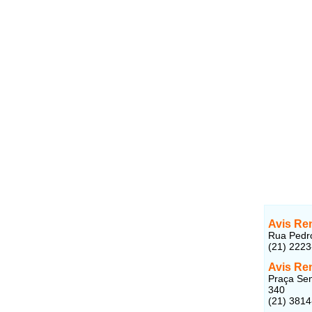
Avis Ren
Rua Pedro
(21) 222
Avis Ren
Praça Sen
340
(21) 381