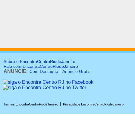
Sobre o EncontraCentroRiodeJaneiro
Fale com EncontraCentroRiodeJaneiro
ANUNCIE:
|
Com Destaque
Anuncie Grátis
|
Termos EncontraCentroRiodeJaneiro
Privacidade EncontraCentroRiodeJaneiro