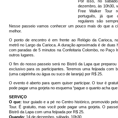
Por isso, no sábado
dezembro, às 10h30, 
Free Walker Tour r
português, já que 
regulares são sempr
Nesse passeio vamos conhecer um pouco mais do que a c
melhor.
O ponto de encontro é em frente ao Relógio da Carioca, n
metrô no Largo da Carioca. A duração aproximada é de duas 
com paradas de 5 minutos na Confeitaria Colombo, no Paço Im
outros lugares.
O fim do nosso passeio será no Bistrô da Lapa que preparou
exclusivo para os participantes. Teremos uma feijoada com b
(uma caipirinha ou água ou suco de laranja) por R$ 25.
O evento é aberto para quem quiser participar. O tour é gratu
pode pagar uma gorjeta no esquema “pague o quanto acha que 
SERVIÇO
O que:
tour guiado e a pé no Centro histórico, promovido pel
Tour. É gratuito, mas você pode pagar uma gorjeta. O passe
Bistrô da Lapa com uma feijoada por R$ 25.
Quando:
14 de dezembro, sábado, 10h30