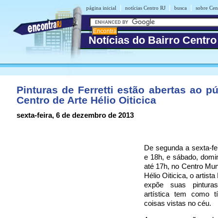
|
|
|
página inicial
notícias Centro RJ
busca
sobre Cen
Notícias do Bairro Centro
Pinturas de Ferretti estão abertas ao p
Centro de Arte Hélio Oiticica
sexta-feira, 6 de dezembro de 2013
De segunda a sexta-fei
e 18h, e sábado, domin
até 17h, no Centro Muni
Hélio Oiticica, o artista
expõe suas pintura
artística tem como t
coisas vistas no céu.