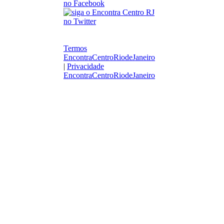
Termos
EncontraCentroRiodeJaneiro
|
Privacidade
EncontraCentroRiodeJaneiro