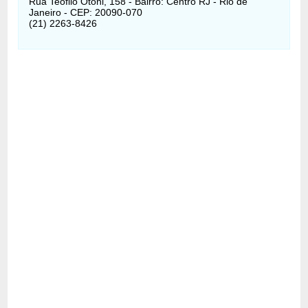
Rua Teófilo Otoni, 158 - Bairro: Centro RJ - Rio de
Janeiro - CEP: 20090-070
(21) 2263-8426