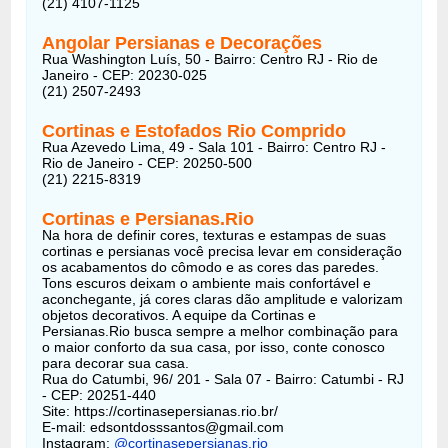
(21) 4107-1125
Angolar Persianas e Decorações
Rua Washington Luís, 50 - Bairro: Centro RJ - Rio de
Janeiro - CEP: 20230-025
(21) 2507-2493
Cortinas e Estofados Rio Comprido
Rua Azevedo Lima, 49 - Sala 101 - Bairro: Centro RJ -
Rio de Janeiro - CEP: 20250-500
(21) 2215-8319
Cortinas e Persianas.Rio
Na hora de definir cores, texturas e estampas de suas
cortinas e persianas você precisa levar em consideração
os acabamentos do cômodo e as cores das paredes.
Tons escuros deixam o ambiente mais confortável e
aconchegante, já cores claras dão amplitude e valorizam
objetos decorativos. A equipe da Cortinas e
Persianas.Rio busca sempre a melhor combinação para
o maior conforto da sua casa, por isso, conte conosco
para decorar sua casa.
Rua do Catumbi, 96/ 201 - Sala 07 - Bairro: Catumbi - RJ
- CEP: 20251-440
Site: https://cortinasepersianas.rio.br/
E-mail: edsontdosssantos@gmail.com
Instagram:
@cortinasepersianas.rio