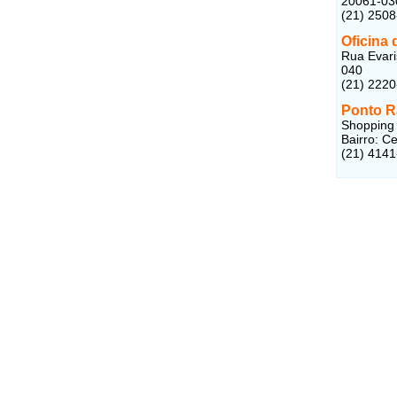
20061-03
(21) 250
Oficina
Rua Evari
040
(21) 222
Ponto R
Shopping 
Bairro: C
(21) 414