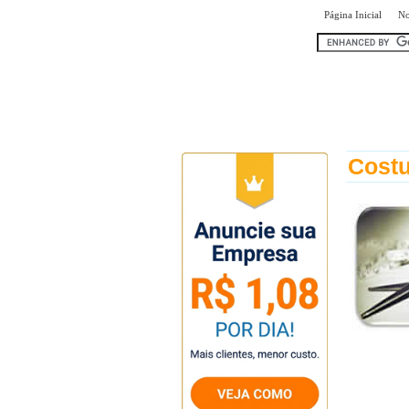
|
Página Inicial
No
encontr
Costu