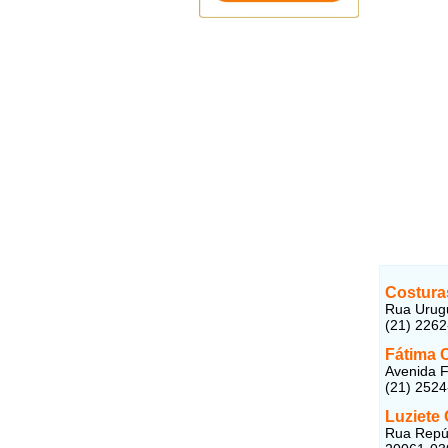
Costura
Rua Urugu
(21) 226
Fátima 
Avenida F
(21) 252
Luziete
Rua Repúb