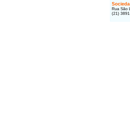
Socieda
Rua São L
(21) 389