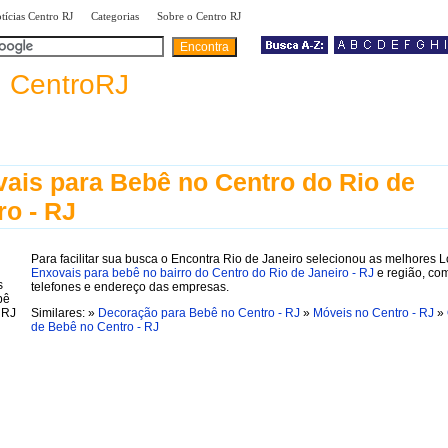
|
|
|
tícias Centro RJ
Categorias
Sobre o Centro RJ
a
CentroRJ
ais para Bebê no Centro do Rio de
ro - RJ
Para facilitar sua busca o Encontra Rio de Janeiro selecionou as melhores L
Enxovais para bebê no bairro do Centro do Rio de Janeiro - RJ
e região, co
telefones e endereço das empresas.
Similares: »
Decoração para Bebê no Centro - RJ
»
Móveis no Centro - RJ
»
de Bebê no Centro - RJ