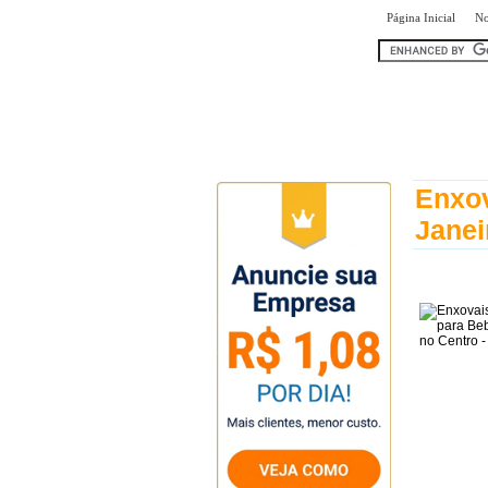
|
Página Inicial
No
encontr
Enxov
Janei