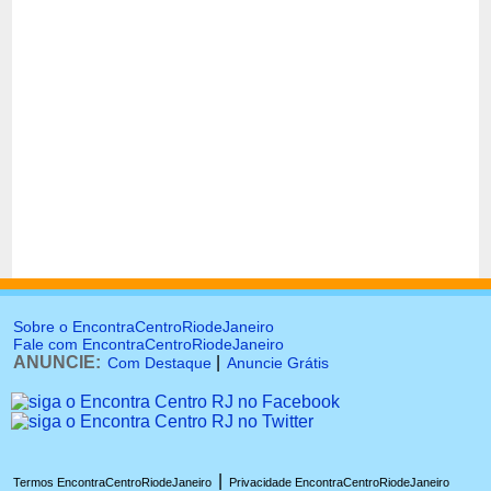
Sobre o EncontraCentroRiodeJaneiro
Fale com EncontraCentroRiodeJaneiro
ANUNCIE:
|
Com Destaque
Anuncie Grátis
|
Termos EncontraCentroRiodeJaneiro
Privacidade EncontraCentroRiodeJaneiro