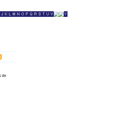
J
s de