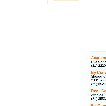
Academy
Rua Carlo
(21) 222
By Cone
Shopping 
20040-00
(21) 352
Dcoll C
Avenida T
(21) 355
Fix Com