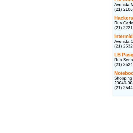
Avenida M
(21) 210
Hackers
Rua Carlo
(21) 222
Intermíd
Avenida C
(21) 253
LB Pasqu
Rua Senad
(21) 252
Noteboo
Shopping 
20040-00
(21) 254