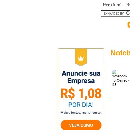
|
Página Inicial
No
encontra
Noteb