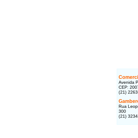
Comerci
Avenida P
CEP: 200
(21) 226
Gambero
Rua Leopo
300
(21) 323