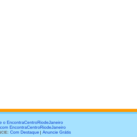
e o EncontraCentroRiodeJaneiro
 com EncontraCentroRiodeJaneiro
Com Destaque
Anuncie Grátis
CIE:
|