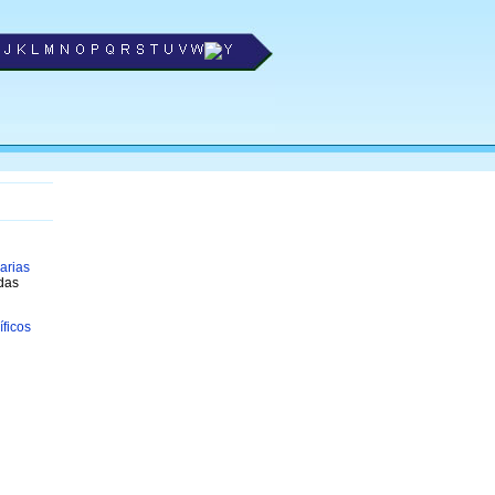
arias
das
íficos