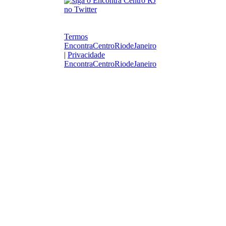
Termos
EncontraCentroRiodeJaneiro
|
Privacidade
EncontraCentroRiodeJaneiro