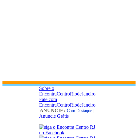
Sobre o
EncontraCentroRiodeJaneiro
Fale com
EncontraCentroRiodeJaneiro
ANUNCIE:
|
Com Destaque
Anuncie Grátis