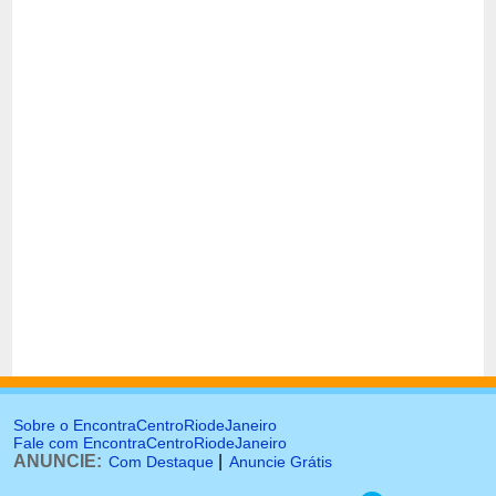
Sobre o EncontraCentroRiodeJaneiro
Fale com EncontraCentroRiodeJaneiro
ANUNCIE:
|
Com Destaque
Anuncie Grátis