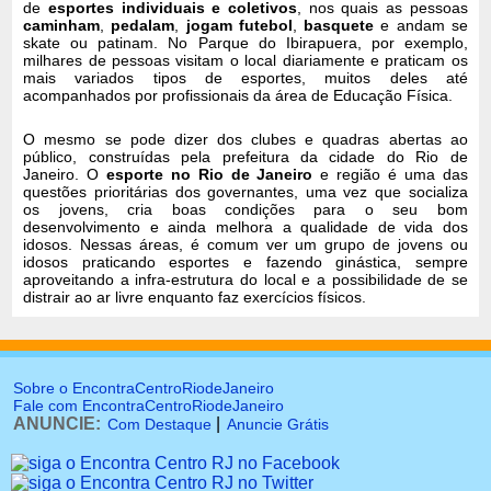
de
esportes individuais e coletivos
, nos quais as pessoas
caminham
,
pedalam
,
jogam futebol
,
basquete
e andam se
skate ou patinam. No Parque do Ibirapuera, por exemplo,
milhares de pessoas visitam o local diariamente e praticam os
mais variados tipos de esportes, muitos deles até
acompanhados por profissionais da área de Educação Física.
O mesmo se pode dizer dos clubes e quadras abertas ao
público, construídas pela prefeitura da cidade do Rio de
Janeiro. O
esporte no Rio de Janeiro
e região é uma das
questões prioritárias dos governantes, uma vez que socializa
os jovens, cria boas condições para o seu bom
desenvolvimento e ainda melhora a qualidade de vida dos
idosos. Nessas áreas, é comum ver um grupo de jovens ou
idosos praticando esportes e fazendo ginástica, sempre
aproveitando a infra-estrutura do local e a possibilidade de se
distrair ao ar livre enquanto faz exercícios físicos.
Sobre o EncontraCentroRiodeJaneiro
Fale com EncontraCentroRiodeJaneiro
ANUNCIE:
|
Com Destaque
Anuncie Grátis