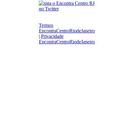
Termos
EncontraCentroRiodeJaneiro
|
Privacidade
EncontraCentroRiodeJaneiro