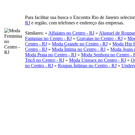
Para facilitar sua busca o Encontra Rio de Janeiro seleci
RJ
e região, com telefones e endereço das empresas.
Similares: »
Alfaiates no Centro - RJ
»
Aluguel de Roupas
Fantasias no Centro - RJ
»
Gravatas no Centro - RJ
»
Mod
Centro - RJ
»
Moda Grande no Centro - RJ
»
Moda Hip H
Centro - RJ
»
Moda Íntima no Centro - RJ
»
Moda Jeans 
Moda Praia no Centro - RJ
»
Moda Senhora no Centro - 
Tricô no Centro - RJ
»
Moda Unissex no Centro - RJ
»
Ou
no Centro - RJ
»
Roupas Íntimas no Centro - RJ
»
Underw