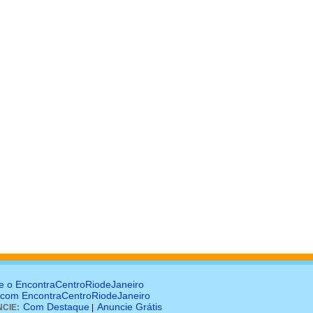
e o EncontraCentroRiodeJaneiro
 com EncontraCentroRiodeJaneiro
Com Destaque
Anuncie Grátis
CIE:
|