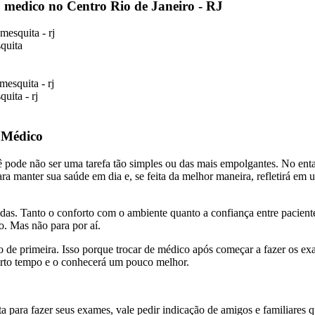
o medico no Centro Rio de Janeiro - RJ
esquita - rj
quita
mesquita - rj
uita - rj
 Médico
 pode não ser uma tarefa tão simples ou das mais empolgantes. No entan
ara manter sua saúde em dia e, se feita da melhor maneira, refletirá em
das. Tanto o conforto com o ambiente quanto a confiança entre paciente
o. Mas não para por aí.
to de primeira. Isso porque trocar de médico após começar a fazer os 
rto tempo e o conhecerá um pouco melhor.
ta para fazer seus exames, vale pedir indicação de amigos e familiare