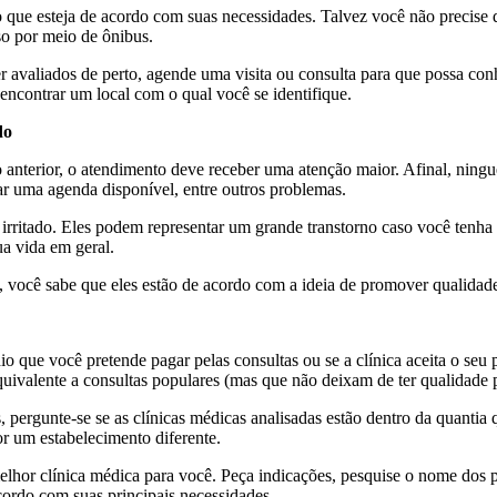
 que esteja de acordo com suas necessidades. Talvez você não precise
sso por meio de ônibus.
avaliados de perto, agende uma visita ou consulta para que possa con
encontrar um local com o qual você se identifique.
do
anterior, o atendimento deve receber uma atenção maior. Afinal, ningué
ar uma agenda disponível, entre outros problemas.
rritado. Eles podem representar um grande transtorno caso você tenha
ua vida em geral.
você sabe que eles estão de acordo com a ideia de promover qualidade 
 que você pretende pagar pelas consultas ou se a clínica aceita o seu 
uivalente a consultas populares (mas que não deixam de ter qualidade p
es, pergunte-se se as clínicas médicas analisadas estão dentro da quantia
or um estabelecimento diferente.
elhor clínica médica para você. Peça indicações, pesquise o nome dos p
acordo com suas principais necessidades.