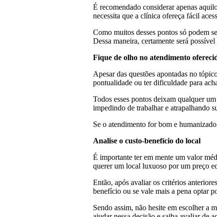
É recomendado considerar apenas aquilo
necessita que a clínica ofereça fácil ace
Como muitos desses pontos só podem ser 
Dessa maneira, certamente será possível 
Fique de olho no atendimento ofereci
Apesar das questões apontadas no tópico 
pontualidade ou ter dificuldade para ach
Todos esses pontos deixam qualquer um i
impedindo de trabalhar e atrapalhando s
Se o atendimento for bom e humanizado, 
Analise o custo-benefício do local
É importante ter em mente um valor médio
querer um local luxuoso por um preço eq
Então, após avaliar os critérios anterior
benefício ou se vale mais a pena optar p
Sendo assim, não hesite em escolher a m
ajudar nessa decisão e saiba avaliar de 