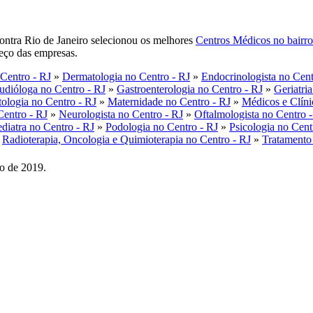
contra Rio de Janeiro selecionou os melhores
Centros Médicos no bairro
reço das empresas.
 Centro - RJ
»
Dermatologia no Centro - RJ
»
Endocrinologista no Cent
udióloga no Centro - RJ
»
Gastroenterologia no Centro - RJ
»
Geriatri
tologia no Centro - RJ
»
Maternidade no Centro - RJ
»
Médicos e Clíni
Centro - RJ
»
Neurologista no Centro - RJ
»
Oftalmologista no Centro 
diatra no Centro - RJ
»
Podologia no Centro - RJ
»
Psicologia no Cent
»
Radioterapia, Oncologia e Quimioterapia no Centro - RJ
»
Tratamento
o de 2019.