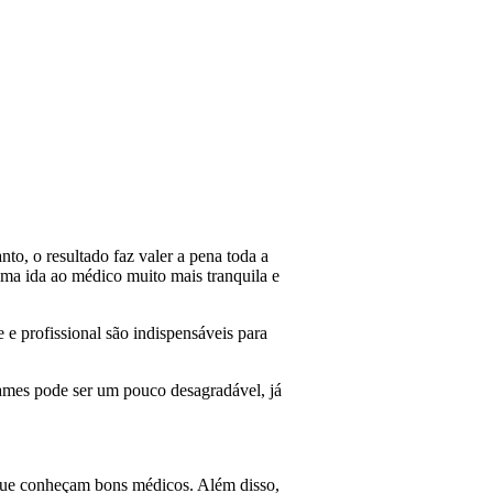
to, o resultado faz valer a pena toda a
 uma ida ao médico muito mais tranquila e
 e profissional são indispensáveis para
exames pode ser um pouco desagradável, já
s que conheçam bons médicos. Além disso,