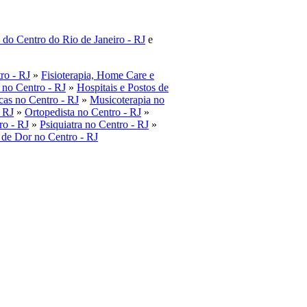
 do Centro do Rio de Janeiro - RJ
e
ro - RJ
»
Fisioterapia, Home Care e
a no Centro - RJ
»
Hospitais e Postos de
cas no Centro - RJ
»
Musicoterapia no
- RJ
»
Ortopedista no Centro - RJ
»
ro - RJ
»
Psiquiatra no Centro - RJ
»
 de Dor no Centro - RJ