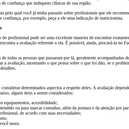
s de confiança que indiquem clínicas de sua região.
sta pelo qual você já tenha passado sobre profissionais que ele recome
de confiança, por exemplo, peça a ele uma indicação de nutricionista.
o
ão do profissional pode ser uma excelente maneira de encontrar exatame
contra a avaliação referente a ela. É possível, ainda, procurá-la no F
es de todas as pessoas que passaram por lá, geralmente acompanhadas d
ar a avaliação, mostrando o que pensa sobre o que foi dito, se o problem
 detalhes.
 considerar determinados aspectos a respeito deles. A avaliação depe
baixo, alguns itens a serem considerados:
os equipamentos, acessibilidade;
atendido ou para marcar consultas, além da postura e da atenção por par
rofissional, de acordo com suas necessidades;
orto;
 você mora.