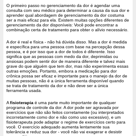
O primeiro passo no gerenciamento da dor é agendar uma
consulta com seu médico para determinar a causa da sua dor e
aprender qual abordagem de gerenciamento da dor costuma
ser a mais eficaz para ela. Existem muitas opções diferentes de
gerenciamento da dor disponíveis: Você pode encontrar a
combinação certa de tratamento para obter o alívio necessário.
A dor é real e física - não há dúvida disso. Mas a dor é medida
e específica para uma pessoa com base na percepção dessa
pessoa, e é por isso que a dor de todos é diferente. Isso
significa que as pessoas com medo da dor, deprimidas ou
ansiosas podem sentir dor de maneira diferente e talvez mais
grave do que alguém que tem dor, mas não experimenta essas
outras emoções. Portanto, embora a medicação para dor
crônica possa ser eficaz e importante para o manejo da dor de
muitas pessoas, não é a única ferramenta disponível quando
se trata de tratamento da dor e não deve ser a única
ferramenta usada.
A
fisioterapia
é uma parte muito importante de qualquer
programa de controle da dor. A dor pode ser agravada por
exercícios que não são feitos corretamente (ou interpretados
incorretamente como dor e não como uso excessivo), e um
fisioterapeuta pode adaptar o regime de exercícios certo para
você. O exercício adequado aumenta lentamente sua
tolerância e reduz sua dor - você não vai exagerar e desistir